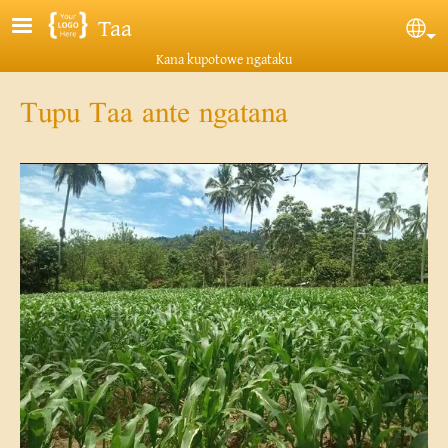
Skip to main content
Taa
Sel
Kana kupotowe ngataku
Tupu Taa ante ngatana