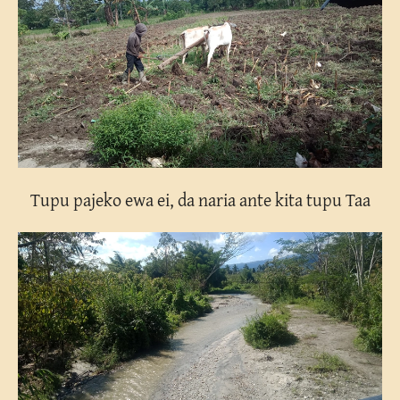
Tupu pajeko ewa ei, da naria ante kita tupu Taa