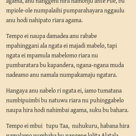
agama, anu nanggeni hira namonju ante Pue, bu
mpiole-ole numpalaihi pumparahayara nggaulu
anu hodi nahipato riara agama.
Tempo ei naupa damadea anu rababe
mpahinggani ala ngata ei majadi mabelo, tapi
ngata ei mpamula mabelomo riara nu
pumbaratara bu kapandera, ngana-ngana muda
nadeamo anu namala numpakamaju ngatara.
Hangaya anu nabelo ri ngata ei, iamo tumatana
numbipuimbi bu natuwu riara nu puhinggabelo
naupa hira hodi nahimbai agama, suku bu bahara.
Tempo ei mbui tupu Taa, nuhukuru, habana hira
namalamo numbaha bu nangepe lolita Alatala